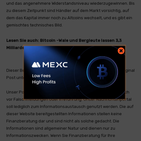
und das angenehmere Widerstandsniveau wiederzugewinnen. Bis
zu diesem Zeitpunkt sind Händler auf dem Markt vorsichtig, auf
dem das Kapital immer noch zu Altcoins wechselt, und es gibt ein
gemischtes technisches Bild.
Lesen Sie auch:
Bitcoin -Wale und Bergleute lassen 3,3
Milliarden US -Dollar BTC ab
Dieser Beitrag ist ein öffentlicher RSS Feed. Sie finden den Original
Post unter tronweekly.com .
Unser Portal ist ein RSS-Nachrichtendienst und distanziert sich
vor Falschmeldungen oder Irreführung. Unser Nachrichtenportal
soll lediglich zum Informationsaustausch genutzt werden. Die auf
dieser Website bereitgestellten Informationen stellen keine
Finanzberatung dar und sind nicht als solche gedacht. Die
Informationen sind allgemeiner Natur und dienen nur zu
Informationszwecken. Wenn Sie Finanzberatung für Ihre