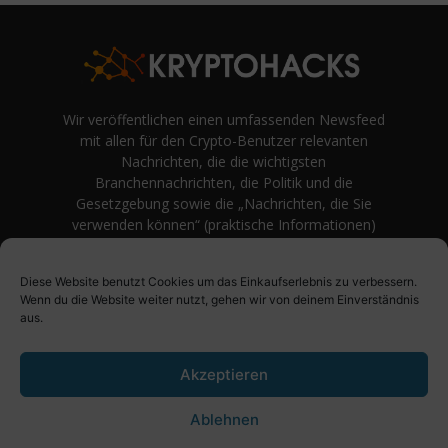
Wir veröffentlichen einen umfassenden Newsfeed
mit allen für den Crypto-Benutzer relevanten
Nachrichten, die die wichtigsten
Branchennachrichten, die Politik und die
Gesetzgebung sowie die „Nachrichten, die Sie
verwenden können“ (praktische Informationen)
auf Verbraucherebene abdecken.
unvoreingenommene Bewertungen und
Diese Website benutzt Cookies um das Einkaufserlebnis zu verbessern.
Meinungen rund um Kryptowährung. Einfache
Wenn du die Website weiter nutzt, gehen wir von deinem Einverständnis
Logik und Beispiele aus der Praxis werden vor
aus.
Fachjargon und persönlichen Äußerungen
bevorzugt.
Akzeptieren
Ablehnen
Über uns
Impressum
Datenschutzbestimmung