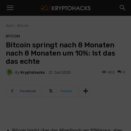
Start
Bitcoin
BITCOIN
Bitcoin springt nach 8 Monaten
nach 8 Monaten um 10%: Ist das
das echte
By
Kryptohacks
403
0
21. Juli 2025
Facebook
Twitter
Bitcoin bricht über das Allzeithoch um 10%hinaus, aber