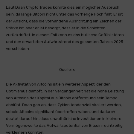
Laut Daan Crypto Trades könnte dies ein möglicher Ausbruch
sein, da lange Bitcoin nicht unter das vorherige Hoch fällt. Er ist
der Ansicht, dass die vorhandene Ausrichtung ein Zeichen der
Stärke ist, aber er ist besorgt, dass er in die Schichten
zurückdriftet. In diesem Fall kann es das bullische Gefühl stören
und den erwarteten Aufwärtstrend des gesamten Jahres 2025
verschieben.
Quelle: x
Die Aktivität von Altcoins ist ein weiterer Aspekt, der den
Optimismus dämpft. In der Vergangenheit hat die hohe Leistung
von Altcoins das Kapital aus Bitcoin entfernt und sein Tempo
abblüht. Daan gab an, dass Zyklen tendenziell skaliert werden,
sobald Altcoins signifikant übertroffen haben, und dadurch
deutet darauf hin, dass unaufhörliche Investitionen in kleinere
Vermögenswerte das Aufwärtspotential von Bitcoin rechtzeitig
verkleinern könnten.