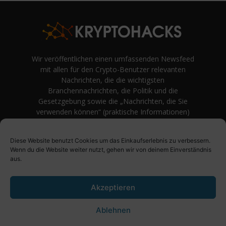
Wir veröffentlichen einen umfassenden Newsfeed
mit allen für den Crypto-Benutzer relevanten
Nachrichten, die die wichtigsten
Branchennachrichten, die Politik und die
Gesetzgebung sowie die „Nachrichten, die Sie
verwenden können“ (praktische Informationen)
auf Verbraucherebene abdecken.
unvoreingenommene Bewertungen und
Diese Website benutzt Cookies um das Einkaufserlebnis zu verbessern.
Meinungen rund um Kryptowährung. Einfache
Wenn du die Website weiter nutzt, gehen wir von deinem Einverständnis
Logik und Beispiele aus der Praxis werden vor
aus.
Fachjargon und persönlichen Äußerungen
bevorzugt.
Akzeptieren
Ablehnen
Über uns
Impressum
Datenschutzbestimmung