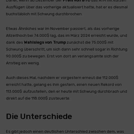
Daher, wenn ab Dezember der
Preis von
BTC
das ATH mit kurzen
Ausflügen über das vorherige aktualisiert hatte, hat er es diesmal
buchstäblich mit Schwung durchbrochen.
Etwas Ähnliches war im November passiert, als das vorherige
Allzeithoch bei 74.000$ lag, das im März 2024 erreicht wurde, und
dank des
Wahlsiegs von Trump
zunächst die 75.000$ mit
Schwung überschritt, um sich dann sehr schnell sogar in Richtung
90.000$ zu bewegen. Erst von dort an verlangsamte sich der
Anstieg ein wenig.
Auch dieses Mal, nachdem er vorgestern erneut die 112.000$
erreicht hatte, gelang es ihm gestern, einen neuen Rekord von
113.000$ aufzustellen, den er heute mit Schwung durchbrach und
direkt auf die 118.000$ zusteuerte.
Die Unterschiede
Es gibt jedoch einen deutlichen Unterschied zwischen dem, was