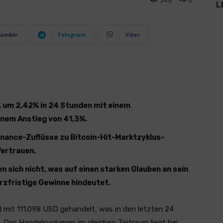
345
0
L
umblr
Telegram
Viber
D, um 2,42% in 24 Stunden mit einem
inem Anstieg von 41,3%.
inance-Zuflüsse zu Bitcoin-Hit-Marktzyklus-
Vertrauen.
en sich nicht, was auf einen starken Glauben an sein
rzfristige Gewinne hindeutet.
 mit 111.098 USD gehandelt, was in den letzten 24
 Das Handelsvolumen im gleichen Zeitraum liegt bei