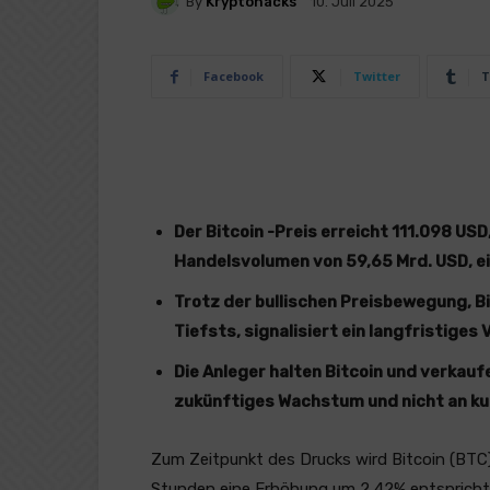
By
Kryptohacks
10. Juli 2025
Facebook
Twitter
T
Der Bitcoin -Preis erreicht 111.098 US
Handelsvolumen von 59,65 Mrd. USD, e
Trotz der bullischen Preisbewegung, B
Tiefsts, signalisiert ein langfristiges 
Die Anleger halten Bitcoin und verkauf
zukünftiges Wachstum und nicht an ku
Zum Zeitpunkt des Drucks wird Bitcoin (BTC)
Stunden eine Erhöhung um 2,42% entspricht.