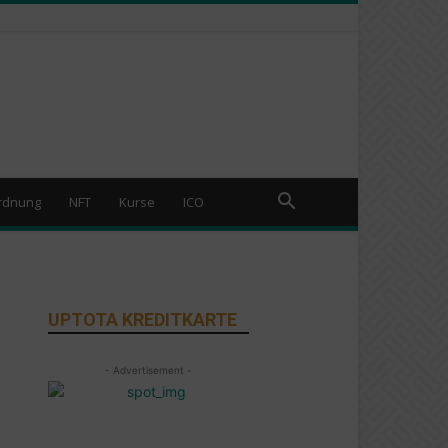
rdnung
NFT
Kurse
ICO
UPTOTA KREDITKARTE
- Advertisement -