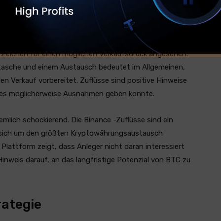
Quelle: x
d 110.000 $ THET TEST MIT BULLISH DOMPER RETest
ls Zeichen für einen möglichen Verkaufsdruck angesehen.
tasche und einem Austausch bedeutet im Allgemeinen,
en Verkauf vorbereitet. Zuflüsse sind positive Hinweise
hl es möglicherweise Ausnahmen geben könnte.
emlich schockierend. Die Binance -Zuflüsse sind ein
s sich um den größten Kryptowährungsaustausch
 Plattform zeigt, dass Anleger nicht daran interessiert
 Hinweis darauf, an das langfristige Potenzial von BTC zu
rategie