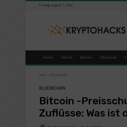
Freitag, August 7, 2026
KryptoHacks
–
Kryptowährungen
/
Börsen
News
Portal
Home
Altcoin
Bitcoin
Ethereum
S
Start
Blockchain
BLOCKCHAIN
Bitcoin -Preissch
Zuflüsse: Was ist 