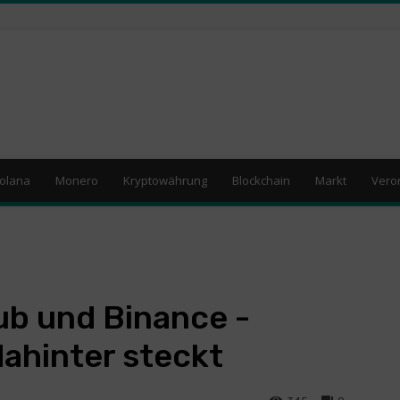
olana
Monero
Kryptowährung
Blockchain
Markt
Vero
ub und Binance -
dahinter steckt