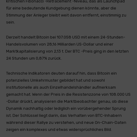
kritischen Fibonacci -Retracement -Niveau, das als Launchpad
für eine bedeutende Kundgebung dienen könnte, aber die
Stimmung der Anleger bleibt weit davon entfernt, einstimmig zu
sein.
Derzeit handelt Bitcoin bei 107.058 USD mit einem 24-Stunden-
Handelsvolumen von 28,16 Milliarden US-Dollar und einer
Marktkapitalisierung von 2,13 t. Der BTC -Preis ging in den letzten
24 Stunden um 0,87% zurück.
Technische Indikatoren deuten darauf hin, dass Bitcoin ein
potenzielles Umkehrmuster gebildet hat und sowohl
institutionelle als auch Einzelhandelshändler aufmerksam
gemacht hat. Wenn der Preis in die Resistenzzone von 108.000 US
-Dollar drückt, analysieren die Marktbeobachter genau, ob diese
Dynamik nachhaltig oder lediglich ein vorübergehender Sprung
ist. Der Schlüssel liegt darin, das Verhalten von BTC-Inhabern
während dieser Rallye zu verstehen, und neue On-Chain-Daten
zeigen ein komplexes und etwas widersprüchliches Bild.