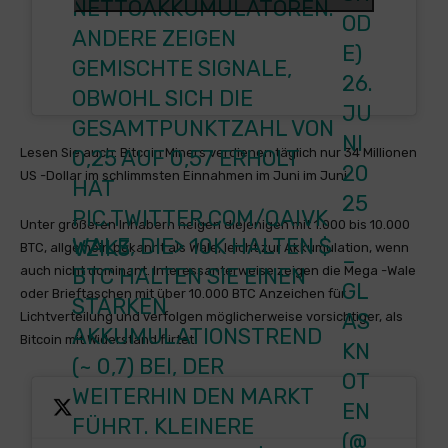
NETTOAKKUMULATOREN.
OD
ANDERE ZEIGEN
E)
GEMISCHTE SIGNALE,
26.
OBWOHL SICH DIE
JU
GESAMTPUNKTZAHL VON
NI
0,25 AUF 0,57 ERHOLT
Lesen Sie auch: Bitcoin Miners verdienen täglich nur 34 Millionen
20
US -Dollar im schlimmsten Einnahmen im Juni im Juni
HAT
25
PIC.TWITTER.COM/QAIVK
Unter größeren Inhabern neigen diejenigen mit 1.000 bis 10.000
WALE, DIE> 10K HALTEN
$
VZIK3
BTC, allgemein bekannt als Wale, leicht zur Akkumulation, wenn
–
auch nicht dominant. Interessanterweise zeigen die Mega -Wale
BTC
HALTEN SIE EINEN
GL
oder Brieftaschen mit über 10.000 BTC Anzeichen für
STARKEN
AS
Lichtverteilung und verfolgen möglicherweise vorsichtiger, als
AKKUMULATIONSTREND
Bitcoin mit Widerstand flirtet.
KN
(~ 0,7) BEI, DER
OT
WEITERHIN DEN MARKT
EN
FÜHRT. KLEINERE
(@