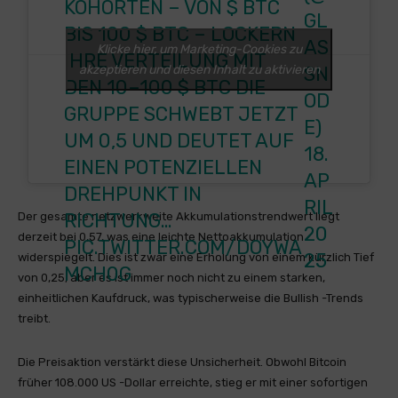
KOHORTEN – VON $ BTC
GL
BIS 100
$ BTC
– LOCKERN
AS
Klicke hier, um Marketing-Cookies zu
IHRE VERTEILUNG MIT
akzeptieren und diesen Inhalt zu aktivieren
SN
DEN 10–100
$ BTC
DIE
OD
GRUPPE SCHWEBT JETZT
E)
UM 0,5 UND DEUTET AUF
18.
EINEN POTENZIELLEN
AP
DREHPUNKT IN
RIL
RICHTUNG…
Der gesamte netzwerkweite Akkumulationstrendwert liegt
20
derzeit bei 0,57, was eine leichte Nettoakkumulation
PIC.TWITTER.COM/DOYWA
25
widerspiegelt. Dies ist zwar eine Erholung von einem kürzlich Tief
MCH0G
von 0,25, aber es ist immer noch nicht zu einem starken,
einheitlichen Kaufdruck, was typischerweise die Bullish -Trends
treibt.
Die Preisaktion verstärkt diese Unsicherheit. Obwohl Bitcoin
früher 108.000 US -Dollar erreichte, stieg er mit einer sofortigen