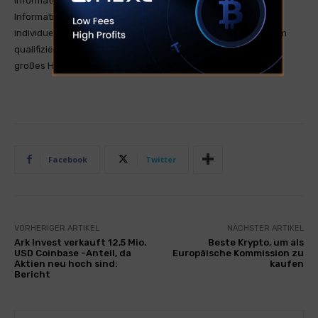
Informationen sind allgemeiner Natur und dienen nur zu
Informationszwecken. Wenn Sie Finanzberatung für Ihre
individuelle Situation benötigen, sollten Sie den Rat von einem
qualifizierten Finanzberater einholen. Kryptohandel hat ein
großes Handelsrisiko was zum Totalverlust führen kann.
Facebook
Twitter
VORHERIGER ARTIKEL
NÄCHSTER ARTIKEL
Ark Invest verkauft 12,5 Mio.
Beste Krypto, um als
USD Coinbase -Anteil, da
Europäische Kommission zu
Aktien neu hoch sind:
kaufen
Bericht