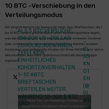
10 BTC -Verschiebung in den
Verteilungsmodus
Der jüngste Bericht von Glassnode zeigt, dass Brieftaschen, die 1
ALS
$ BTC
VERSUCHE,
bis 10 BTC halten, größtenteils in einer Verteilungsphase liegen,
108.000 US -DOLLAR
was darauf hindeutet, dass kleinere Anleger entweder Gewinne
–
oder unsicher über den nächsten Schritt des Marktes erzielen.
ZURÜCKZUGEWINNEN,
GL
Inzwischen sind mittelgroße Inhaber mit 10 bis 100 BTC eine aktive
ZEIGT KEIN
AS
Akkumulation, was mehr Optimismus innerhalb dieser Gruppe
EINHEITLICHES
impliziert.
KN
KOHORTENVERHALTEN.
OT
1–10
#BTC
EN
BRIEFTASCHEN
(@
VERTEILEN WEITER,
GL
WÄHREND 10–100
$ BTC
AS
Klicke hier, um Marketing-Cookies zu
SIND
akzeptieren und diesen Inhalt zu aktivieren
SN