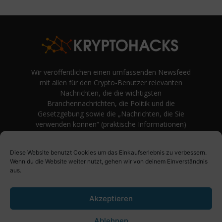
Wir veröffentlichen einen umfassenden Newsfeed
mit allen für den Crypto-Benutzer relevanten
Nachrichten, die die wichtigsten
Branchennachrichten, die Politik und die
Gesetzgebung sowie die „Nachrichten, die Sie
verwenden können“ (praktische Informationen)
auf Verbraucherebene abdecken.
unvoreingenommene Bewertungen und
Diese Website benutzt Cookies um das Einkaufserlebnis zu verbessern.
Meinungen rund um Kryptowährung. Einfache
Wenn du die Website weiter nutzt, gehen wir von deinem Einverständnis
Logik und Beispiele aus der Praxis werden vor
aus.
Fachjargon und persönlichen Äußerungen
bevorzugt.
Akzeptieren
Ablehnen