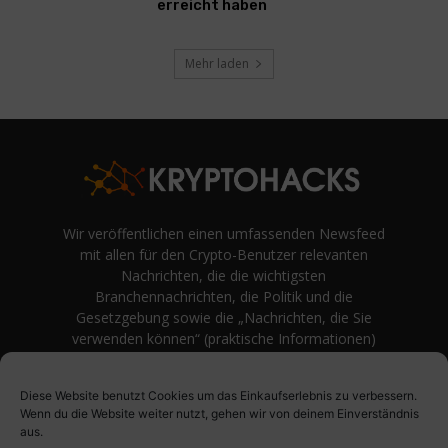
erreicht haben
Mehr laden
Wir veröffentlichen einen umfassenden Newsfeed
mit allen für den Crypto-Benutzer relevanten
Nachrichten, die die wichtigsten
Branchennachrichten, die Politik und die
Gesetzgebung sowie die „Nachrichten, die Sie
verwenden können“ (praktische Informationen)
auf Verbraucherebene abdecken.
unvoreingenommene Bewertungen und
Diese Website benutzt Cookies um das Einkaufserlebnis zu verbessern.
Meinungen rund um Kryptowährung. Einfache
Wenn du die Website weiter nutzt, gehen wir von deinem Einverständnis
Logik und Beispiele aus der Praxis werden vor
aus.
Fachjargon und persönlichen Äußerungen