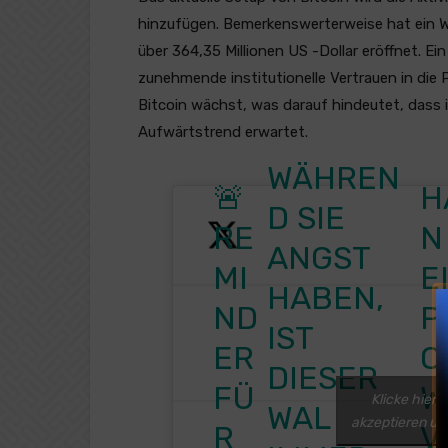
hinzufügen. Bemerkenswerterweise hat ein Wa
über 364,35 Millionen US -Dollar eröffnet. Ei
zunehmende institutionelle Vertrauen in die 
Bitcoin wächst, was darauf hindeutet, dass i
Aufwärtstrend erwartet.
WÄHREN
🚨
H
D SIE
RE
N
ANGST
MI
E
HABEN,
ND
P
IST
ER
O
DIESER
FÜ
W
Klicke hier,
WAL
akzeptieren und
R
V