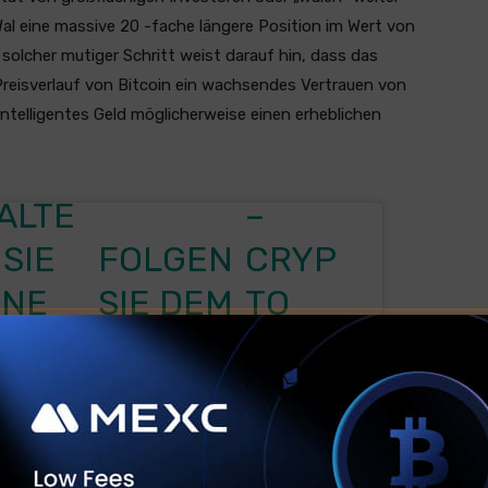
l eine massive 20 -fache längere Position im Wert von
n solcher mutiger Schritt weist darauf hin, dass das
Preisverlauf von Bitcoin ein wachsendes Vertrauen von
ntelligentes Geld möglicherweise einen erheblichen
ALTE
–
FOLGEN
 SIE
CRYP
SIE DEM
INE
TO
INTELLI
OSITI
ROVE
GENTEN
N IM
R
GELD.
ERT
(@RO
 um Marketing-Cookies zu
 diesen Inhalt zu aktivieren
PIC.TWIT
ON
VERC