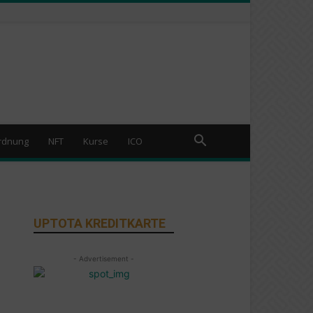
rdnung
NFT
Kurse
ICO
UPTOTA KREDITKARTE
- Advertisement -