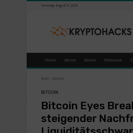
Sonntag, August 9, 2026
KryptoHacks
–
Kryptowährungen
/
Börsen
News
Portal
Home
Altcoin
Bitcoin
Ethereum
S
Start
Bitcoin
BITCOIN
Bitcoin Eyes Brea
steigender Nachfr
Liquiditätsschwa