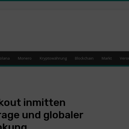
olana
Monero
Kryptowährung
Blockchain
Markt
Vero
kout inmitten
age und globaler
nkung