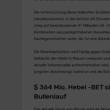
Die Unterstützung dieser bullischen Erzählu
Handelsvolumens. In den letzten 24 Stunde
stieg auf beeindruckende 47 Milliarden US -Dol
Kombination aus panikgetriebenen Ausverka
Kaufeigenschaften wider, die für eine Bärenk
Die Bärenkapitulation wird häufig gegen En
Verkäufer den Markt in Massen verlassen un
aktuelle Volumenspike aufrechterhalten wird,
jüngsten Abschwungs vorbei ist und die Bühn
$ 364 Mio. Hebel -BET si
Bullenlauf
Das aktuelle Setup von Bitcoin wird die Akti