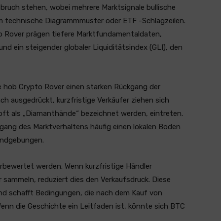
sbruch stehen, wobei mehrere Marktsignale bullische
 um technische Diagrammmuster oder ETF -Schlagzeilen.
o Rover prägen tiefere Marktfundamentaldaten,
nd ein steigender globaler Liquiditätsindex (GLI), den
se hob Crypto Rover einen starken Rückgang der
h ausgedrückt, kurzfristige Verkäufer ziehen sich
 oft als „Diamanthände“ bezeichnet werden, eintreten.
rgang des Marktverhaltens häufig einen lokalen Boden
kundgebungen.
rbewertet werden. Wenn kurzfristige Händler
r sammeln, reduziert dies den Verkaufsdruck. Diese
nd schafft Bedingungen, die nach dem Kauf von
Wenn die Geschichte ein Leitfaden ist, könnte sich BTC
.