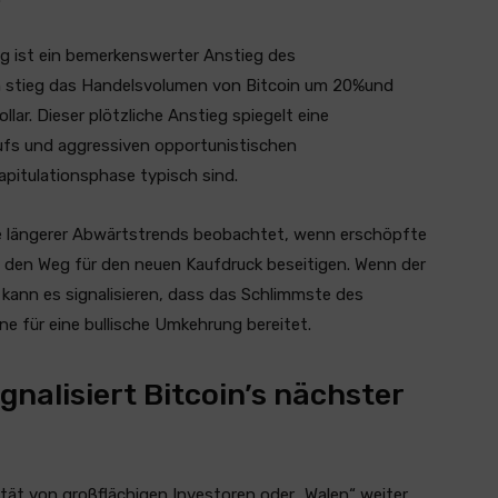
ng ist ein bemerkenswerter Anstieg des
n stieg das Handelsvolumen von Bitcoin um 20%und
lar. Dieser plötzliche Anstieg spiegelt eine
ufs und aggressiven opportunistischen
apitulationsphase typisch sind.
de längerer Abwärtstrends beobachtet, wenn erschöpfte
d den Weg für den neuen Kaufdruck beseitigen. Wenn der
 kann es signalisieren, dass das Schlimmste des
e für eine bullische Umkehrung bereitet.
gnalisiert Bitcoin’s nächster
vität von großflächigen Investoren oder „Walen“ weiter