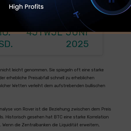
TER.CO
BER
RC)
M/R0RW
64,35
21.
4JTWJL
IO.
JUNI
SD.
2025
nicht leicht genommen. Sie spiegeln oft eine starke
der erhebliche Preisabfall schnell zu erheblichen
lcher Wetten verleiht dem aufstrebenden bullischen
Analyse von Rover ist die Beziehung zwischen dem Preis
ds. Historisch gesehen hat BTC eine starke Korrelation
. Wenn die Zentralbanken die Liquidität erweitern,