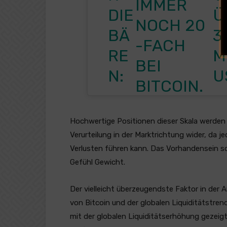
IMMER
DIE
Ü
NOCH 20
BÄ
3
-FACH
RE
M
BEI
N:
U
BITCOIN.
Hochwertige Positionen dieser Skala werden 
Verurteilung in der Marktrichtung wider, da je
Verlusten führen kann. Das Vorhandensein so
Gefühl Gewicht.
Der vielleicht überzeugendste Faktor in der 
von Bitcoin und der globalen Liquiditätstren
mit der globalen Liquiditätserhöhung gezeigt