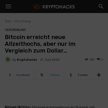
Start
Verordnung
VERORDNUNG
Bitcoin erreicht neue
Allzeithochs, aber nur im
Vergleich zum Dollar…
By
Kryptohacks
381
0
21. Juni 2025
Facebook
Twitter
Tumblr
Bitcoin (BTC)
die führende Kryptowährung der Branche, hat