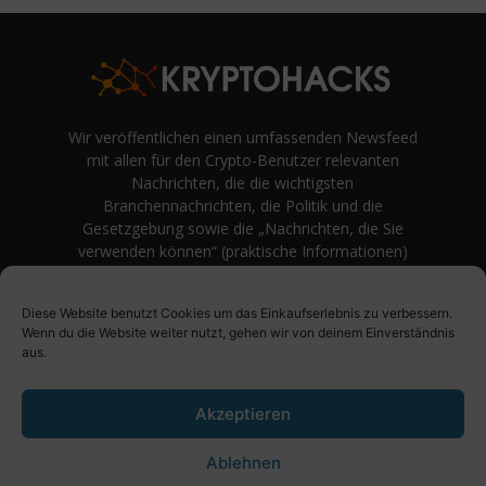
Wir veröffentlichen einen umfassenden Newsfeed
mit allen für den Crypto-Benutzer relevanten
Nachrichten, die die wichtigsten
Branchennachrichten, die Politik und die
Gesetzgebung sowie die „Nachrichten, die Sie
verwenden können“ (praktische Informationen)
auf Verbraucherebene abdecken.
unvoreingenommene Bewertungen und
Diese Website benutzt Cookies um das Einkaufserlebnis zu verbessern.
Meinungen rund um Kryptowährung. Einfache
Wenn du die Website weiter nutzt, gehen wir von deinem Einverständnis
Logik und Beispiele aus der Praxis werden vor
aus.
Fachjargon und persönlichen Äußerungen
bevorzugt.
Akzeptieren
Ablehnen
Über uns
Impressum
Datenschutzbestimmung