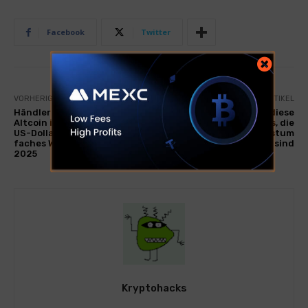
Facebook
Twitter
VORHERIGER ARTIKEL
NÄCHSTER ARTIKEL
Händler wetten auf einen
Verpassen Sie nicht diese
Altcoin im Wert von 0,0008
erschwinglichen Kryptos, die
US-Dollar für ein 1.000-
auf explosives Wachstum
faches Wachstum im Jahr
vorbereitet sind
2025
Kryptohacks