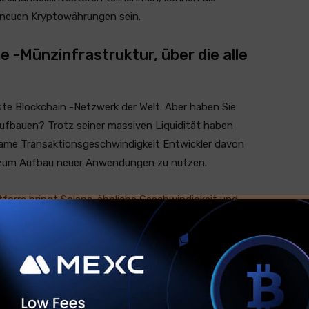
 neuen Kryptowährungen sein.
 -Münzinfrastruktur, über die alle
ste Blockchain -Netzwerk der Welt. Aber haben Sie
ufbauen? Trotz seiner massiven Liquidität haben
ame Transaktionsgeschwindigkeit Entwickler davon
k zum Aufbau neuer Anwendungen zu nutzen.
ttform bringt Solana-ähnliche Geschwindigkeit und
s das ruhende Kapital von 2 Milliarden US-Dollar in Defi-
endet werden kann. Einige Entwickler nennen es
oken-Standard von Bitcoin Pepe könnte das tun, was SPS