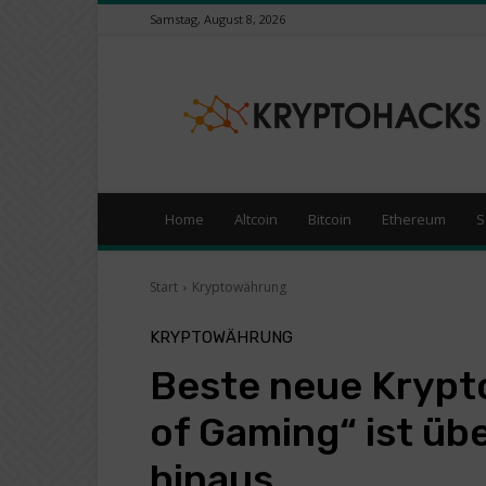
Samstag, August 8, 2026
KryptoHacks
–
Kryptowährungen
/
Börsen
News
Portal
Home
Altcoin
Bitcoin
Ethereum
S
Start
Kryptowährung
KRYPTOWÄHRUNG
Beste neue Krypt
of Gaming“ ist übe
hinaus