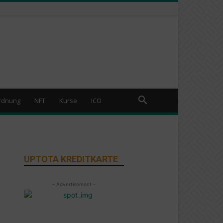
rdnung
NFT
Kurse
ICO
UPTOTA KREDITKARTE
- Advertisement -