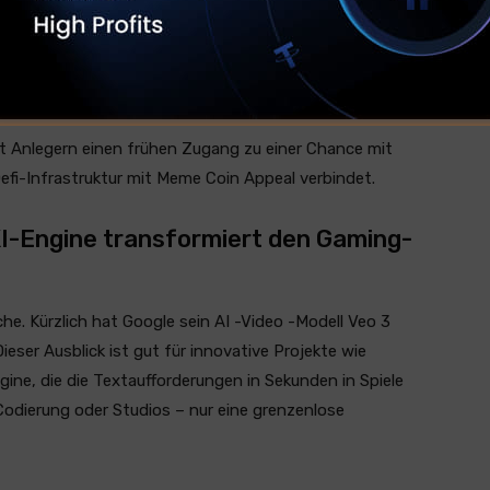
zeigt die Entwicklung der BTC -Brücke, des Bitcoin Pepe
Lecks zeigen, dass Bitcoin Pepe fast vorbereitete
ekte in den frühen Phasen ihrer
en.
t Anlegern einen frühen Zugang zu einer Chance mit
efi-Infrastruktur mit Meme Coin Appeal verbindet.
 KI-Engine transformiert den Gaming-
che. Kürzlich hat Google sein AI -Video -Modell Veo 3
eser Ausblick ist gut für innovative Projekte wie
ine, die die Textaufforderungen in Sekunden in Spiele
Codierung oder Studios – nur eine grenzenlose