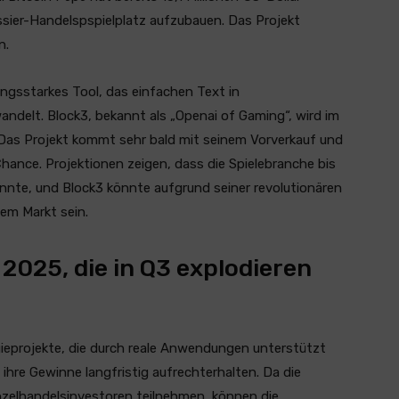
ier-Handelspspielplatz aufzubauen. Das Projekt
n.
ungsstarkes Tool, das einfachen Text in
wandelt. Block3, bekannt als „Openai of Gaming“, wird im
 Das Projekt kommt sehr bald mit seinem Vorverkauf und
hance. Projektionen zeigen, dass die Spielebranche bis
nte, und Block3 könnte aufgrund seiner revolutionären
sem Markt sein.
2025, die in Q3 explodieren
gieprojekte, die durch reale Anwendungen unterstützt
ihre Gewinne langfristig aufrechterhalten. Da die
inzelhandelsinvestoren teilnehmen, können die