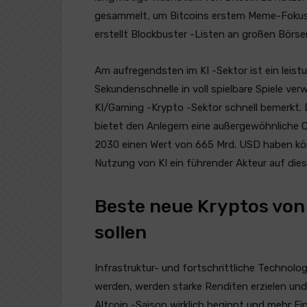
gesammelt, um Bitcoins erstem Meme-Fokuss
erstellt Blockbuster -Listen an großen Börse
Am aufregendsten im KI -Sektor ist ein leist
Sekundenschnelle in voll spielbare Spiele ver
KI/Gaming -Krypto -Sektor schnell bemerkt.
bietet den Anlegern eine außergewöhnliche C
2030 einen Wert von 665 Mrd. USD haben kön
Nutzung von KI ein führender Akteur auf die
Beste neue Kryptos von 
sollen
Infrastruktur- und fortschrittliche Technolo
werden, werden starke Renditen erzielen und 
Altcoin -Saison wirklich beginnt und mehr E