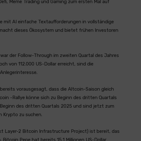
 Defi, Meme Trading und Gaming zum ersten Mal auf
ie mit AI einfache Textaufforderungen in vollständige
 macht dieses Ökosystem und bietet frühen Investoren
 war der Follow-Through im zweiten Quartal des Jahres
hoch von 112.000 US-Dollar erreicht, sind die
Anlegerinteresse.
bereits vorausgesagt, dass die Altcoin-Saison gleich
coin -Rallye könne sich zu Beginn des dritten Quartals
Beginn des dritten Quartals 2025 und sind jetzt zum
n Krypto zu suchen.
t Layer-2 Bitcoin Infrastructure Project) ist bereit, das
 Bitcoin Pepe hat bereits 15,1 Millionen US-Dollar