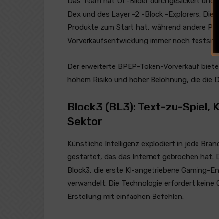
Das Team hat UI -Bilder durchgesickert und 
Dex und des Layer -2 -Block -Explorers. Die 
Produkte zum Start hat, während andere Proj
Vorverkaufsentwicklung immer noch festsitz
Der erweiterte BPEP-Token-Vorverkauf biete
hohem Risiko und hoher Belohnung, die die D
Block3 (BL3): Text-zu-Spiel,
Sektor
Künstliche Intelligenz explodiert in jede Bran
gestartet, das das Internet gebrochen hat. Di
Block3, die erste KI-angetriebene Gaming-Eng
verwandelt. Die Technologie erfordert keine 
Erstellung mit einfachen Befehlen.