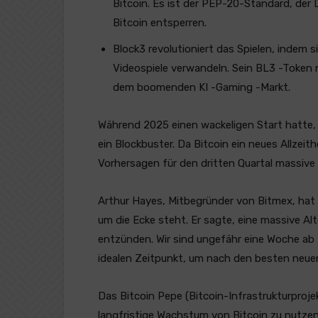
Bitcoin. Es ist der PEP-20-Standard, der
Bitcoin entsperren.
Block3 revolutioniert das Spielen, indem s
Videospiele verwandeln. Sein BL3 -Token
dem boomenden KI -Gaming -Markt.
Während 2025 einen wackeligen Start hatte,
ein Blockbuster. Da Bitcoin ein neues Allzeit
Vorhersagen für den dritten Quartal massive 
Arthur Hayes, Mitbegründer von Bitmex, hat 
um die Ecke steht. Er sagte, eine massive Alt
entzünden. Wir sind ungefähr eine Woche ab 
idealen Zeitpunkt, um nach den besten neue
Das Bitcoin Pepe (Bitcoin-Infrastrukturprojek
langfristige Wachstum von Bitcoin zu nutzen.