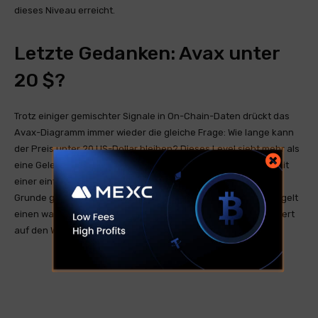
dieses Niveau erreicht.
Letzte Gedanken: Avax unter
20 $?
Trotz einiger gemischter Signale in On-Chain-Daten drückt das
Avax-Diagramm immer wieder die gleiche Frage: Wie lange kann
der Preis unter 20 US-Dollar bleiben? Dieses Level sieht mehr als
eine Gelegenheit aus als eine Hürde.
Ryan L1
Faszinierte es mit
einer einfachen Einstellung: Avax unter 20 US -Dollar ist im
Grunde genommen kostenloses Geld, und dieses Gefühl spiegelt
einen wachsenden Glauben an Marktbeobachter wider, die Wert
auf den Wert unter Widerstand sehen.