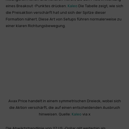
eines Breakout -Punktes drücken.
Kaleo
Die Tabelle zeigt, wie sich
die Preisaktion verschärft hat und sich der Spitze dieser
Formation nähert. Diese Art von Setups führen normalerweise zu
einer klaren Richtungsbewegung.
Avax Price handelt in einem symmetrischen Dreieck, wobei sich
die Aktion verschärft, die auf einen entscheidenden Ausbruch
hinweisen. Quelle:
Kaleo
via x
Die Abwärtstrendlinie von 27 US -Dollar gilt weiterhin als