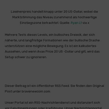
Lawinenpreis handelt knapp unter 20 US-Dollar, wobei die
Marktstimmung das Niveau zunehmend als hochwertige
Einstiegszone betrachtet. Quelle:
Ryan L1
via x
Mehrere Tests dieses Levels, ein bullisches Dreieck, der sich
näherte, und langfristige Formationen wie der bullische Drache
unterstützen eine mögliche Bewegung. Es ist ein kalkuliertes
Aussehen, und wenn Avax Price 20 US -Dollar und gilt, wird das
Setup schwer zu ignorieren.
Dieser Beitrag ist ein öffentlicher RSS Feed. Sie finden den Original
Post unter bravenewcoin.com.
Unser Portal ist ein RSS-Nachrichtendienst und distanziert sich
vor Falschmeldungen oder Irreführung. Unser Nachrichtenportal