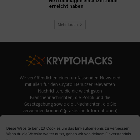
Nettoeinlagen ein Allzeithoch
erreicht haben
Mehr laden
Wir veröffentlichen einen umfassenden Newsfeed
mit allen für den Crypto-Benutzer relevanten
Nachrichten, die die wichtigsten
Branchennachrichten, die Politik und die
Gesetzgebung sowie die „Nachrichten, die Sie
verwenden können“ (praktische Informationen)
auf Verbraucherebene abdecken.
unvoreingenommene Bewertungen und
Diese Website benutzt Cookies um das Einkaufserlebnis zu verbessern.
Meinungen rund um Kryptowährung. Einfache
Wenn du die Website weiter nutzt, gehen wir von deinem Einverständnis
Logik und Beispiele aus der Praxis werden vor
aus.