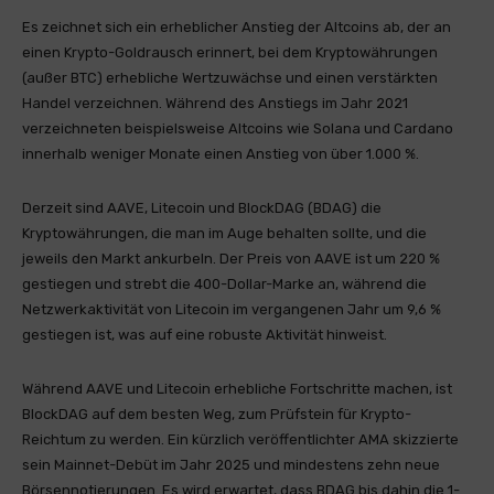
Es zeichnet sich ein erheblicher Anstieg der Altcoins ab, der an
einen Krypto-Goldrausch erinnert, bei dem Kryptowährungen
(außer BTC) erhebliche Wertzuwächse und einen verstärkten
Handel verzeichnen. Während des Anstiegs im Jahr 2021
verzeichneten beispielsweise Altcoins wie Solana und Cardano
innerhalb weniger Monate einen Anstieg von über 1.000 %.
Derzeit sind AAVE, Litecoin und BlockDAG (BDAG) die
Kryptowährungen, die man im Auge behalten sollte, und die
jeweils den Markt ankurbeln. Der Preis von AAVE ist um 220 %
gestiegen und strebt die 400-Dollar-Marke an, während die
Netzwerkaktivität von Litecoin im vergangenen Jahr um 9,6 %
gestiegen ist, was auf eine robuste Aktivität hinweist.
Während AAVE und Litecoin erhebliche Fortschritte machen, ist
BlockDAG auf dem besten Weg, zum Prüfstein für Krypto-
Reichtum zu werden. Ein kürzlich veröffentlichter AMA skizzierte
sein Mainnet-Debüt im Jahr 2025 und mindestens zehn neue
Börsennotierungen. Es wird erwartet, dass BDAG bis dahin die 1-