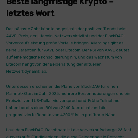
Beste langfristige Krypto –
letztes Wort
Das nächste Jahr könnte angesichts der positiven Trends beim
AAVE-Preis, der Litecoin-Netzwerkaktivität und der BlockDAG-
Vorverkaufsleistung große Vorteile bringen. Allerdings gibt es
keine Garantien für AAVE oder Litecoin. Der RSI von AAVE deutet
auf eine mögliche Konsolidierung hin, und das Wachstum von
Litecoin hängt von der Beibehaltung der aktuellen
Netzwerkdynamik ab.
Unterdessen erscheinen die Pläne von BlockDAG für einen
Mainnet-Start im Jahr 2025, mehrere Börsennotierungen und ein
Preisziel von 1 US-Dollar vielversprechend. Frühe Teilnehmer
haben bereits einen ROI von 2240 % erreicht, und die
prognostizierte Rendite von 4200 % ist in greifbarer Nähe.
Laut dem BlockDAG-Dashboard ist die Vorverkaufscharge 26 fast
ausverkauft. Für diejenigen, die diese Gelegenheit in Betracht