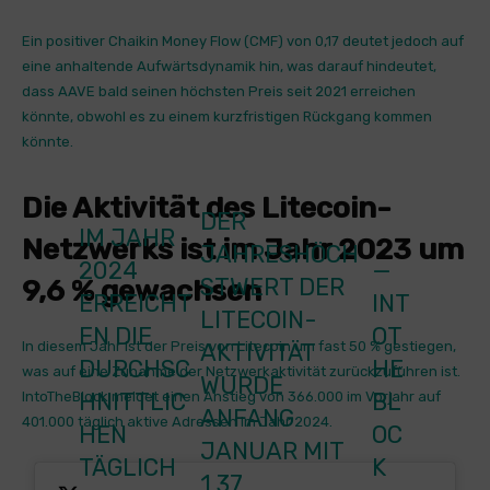
Ein positiver Chaikin Money Flow (CMF) von 0,17 deutet jedoch auf
eine anhaltende Aufwärtsdynamik hin, was darauf hindeutet,
dass AAVE bald seinen höchsten Preis seit 2021 erreichen
könnte, obwohl es zu einem kurzfristigen Rückgang kommen
könnte.
Die Aktivität des Litecoin-
DER
IM JAHR
Netzwerks ist im Jahr 2023 um
JAHRESHÖCH
2024
—
STWERT DER
9,6 % gewachsen
ERREICHT
INT
LITECOIN-
EN DIE
OT
In diesem Jahr ist der Preis von Litecoin um fast 50 % gestiegen,
AKTIVITÄT
DURCHSC
HE
was auf eine Zunahme der Netzwerkaktivität zurückzuführen ist.
WURDE
HNITTLIC
BL
IntoTheBlock meldet einen Anstieg von 366.000 im Vorjahr auf
ANFANG
401.000 täglich aktive Adressen im Jahr 2024.
HEN
OC
JANUAR MIT
TÄGLICH
K
1,37