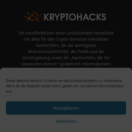
Wir veröffentlichen einen umfassenden Newsfeed
mit allen für den Crypto-Benutzer relevanten
Nachrichten, die die wichtigsten
Branchennachrichten, die Politik und die
Gesetzgebung sowie die „Nachrichten, die Sie
verwenden können“ (praktische Informationen)
auf Verbraucherebene abdecken.
unvoreingenommene Bewertungen und
Diese Website benutzt Cookies um das Einkaufserlebnis zu verbessern.
Meinungen rund um Kryptowährung. Einfache
Wenn du die Website weiter nutzt, gehen wir von deinem Einverständnis
Logik und Beispiele aus der Praxis werden vor
aus.
Fachjargon und persönlichen Äußerungen
bevorzugt.
Akzeptieren
Ablehnen
Über uns
Impressum
Datenschutzbestimmung