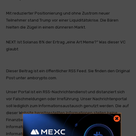
Mit reduzierter Positionierung und ohne Zustrom neuer
Teilnehmer stand Trump vor einer Liquiditätskrise. Die Bären
hielten die Zügel in einem dünneren Markt.
NEXT: Ist Solanas 8% der Ertrag „eine Art Meme?“ Was dieser VC
glaubt
Dieser Beitrag ist ein öffentlicher RSS Feed. Sie finden den Original
Post unter ambcrypto.com.
Unser Portal ist ein RSS-Nachrichtendienst und distanziert sich
vor Falschmeldungen oder Irreführung. Unser Nachrichtenportal
soll lediglich zum Informationsaustausch genutzt werden. Die auf
dieser Website bereitgestellten Informationen stellen keine
Finanzberatung dar und sind nicht als solche gedacht. Die
Informationen sind allgemeiner Natur und dienen nur zu
Informationszwecken. Wenn Sie Finanzberatung für Ihre