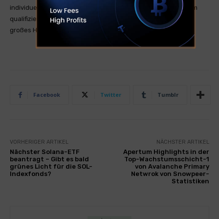
individuelle Situation benötigen, sollten Sie den Rat von einem
qualifizierten Finanzberater einholen. Kryptohandel hat ein
großes Handelsrisiko was zum Totalverlust führen kann.
Facebook
Twitter
Tumblr
VORHERIGER ARTIKEL
NÄCHSTER ARTIKEL
Nächster Solana-ETF
Apertum Highlights in der
beantragt – Gibt es bald
Top-Wachstumsschicht-1
grünes Licht für die SOL-
von Avalanche Primary
Indexfonds?
Netwrok von Snowpeer-
Statistiken