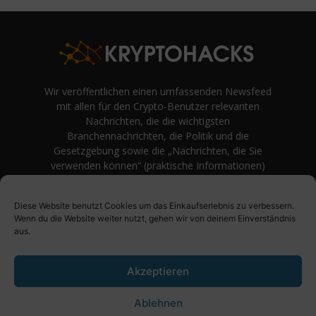
Wir veröffentlichen einen umfassenden Newsfeed
mit allen für den Crypto-Benutzer relevanten
Nachrichten, die die wichtigsten
Branchennachrichten, die Politik und die
Gesetzgebung sowie die „Nachrichten, die Sie
verwenden können“ (praktische Informationen)
auf Verbraucherebene abdecken.
unvoreingenommene Bewertungen und
Diese Website benutzt Cookies um das Einkaufserlebnis zu verbessern.
Meinungen rund um Kryptowährung. Einfache
Wenn du die Website weiter nutzt, gehen wir von deinem Einverständnis
Logik und Beispiele aus der Praxis werden vor
aus.
Fachjargon und persönlichen Äußerungen
bevorzugt.
Akzeptieren
Ablehnen
Über uns
Impressum
Datenschutzbestimmung