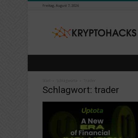
Freitag, August 7, 2026
KryptoHacks
–
Kryptowährungen
/
Börsen
News
Portal
Start
Schlagworte
Trader
Schlagwort: trader